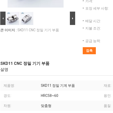
가격:
포장 세부 사항:
배달 시간:
지불 조건:
큰 이미지 :
SKD11 CNC 정밀 기기 부품
공급 능력:
접촉
SKD11 CNC 정밀 기기 부품
설명
제품명:
SKD11 정밀 기계 부품
재료:
경도:
HRC58~60
용인:
차원:
맞춤형
품질: