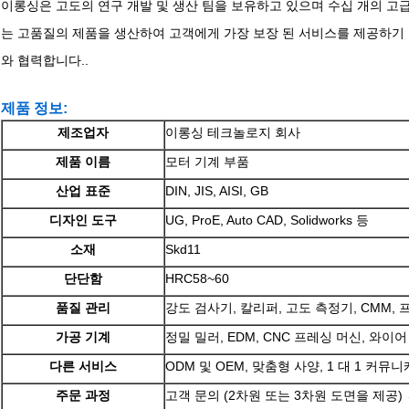
이롱싱은 고도의 연구 개발 및 생산 팀을 보유하고 있으며 수십 개의 고
는 고품질의 제품을 생산하여 고객에게 가장 보장 된 서비스를 제공하기 
와 협력합니다..
제품 정보:
제조업자
이롱싱 테크놀로지 회사
제품 이름
모터 기계 부품
산업 표준
DIN, JIS, AISI, GB
디자인 도구
UG, ProE, Auto CAD, Solidworks 등
소재
Skd11
단단함
HRC58~60
품질 관리
강도 검사기, 칼리퍼, 고도 측정기, CMM, 프
가공 기계
정밀 밀러, EDM, CNC 프레싱 머신, 와이
다른 서비스
ODM 및 OEM, 맞춤형 사양, 1 대 1 커뮤
주문 과정
고객 문의 (2차원 또는 3차원 도면을 제공)