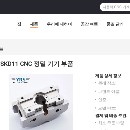
집
제품
우리에 대하여
공장 여행
품질 관리
부품
SKD11 CNC 정밀 기기 부품
제품 상세 정보:
원래 장소:
브랜드 이름:
인증:
모델 번호:
결제 및 배송 조건:
최소 주문 수량: