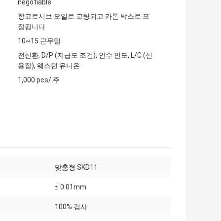
negotiable
항코로시브 오일로 코팅되고 카톤 박스로 포
장됩니다
10~15 근무일
전신환, D/P (지급도 조건), 인수 인도, L/C (신
용장), 웨스턴 유니온
1,000 pcs/ 주
맞춤형 SKD11
± 0.01mm
100% 검사