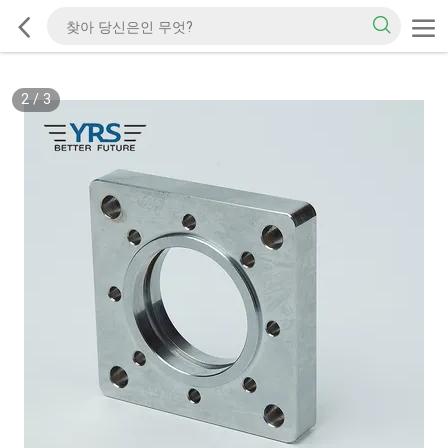
2
/
3