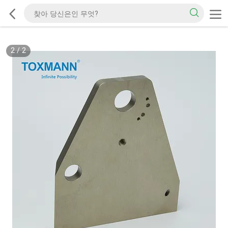
2
/
2