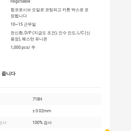
negotiable
항코로시브 오일로 코팅되고 카톤 박스로 포
장됩니다
10~15 근무일
전신환, D/P (지급도 조건), 인수 인도, L/C (신
용장), 웨스턴 유니온
1,000 pcs/ 주
를 줍니다
718H
± 0.02mm
검사:
100% 검사